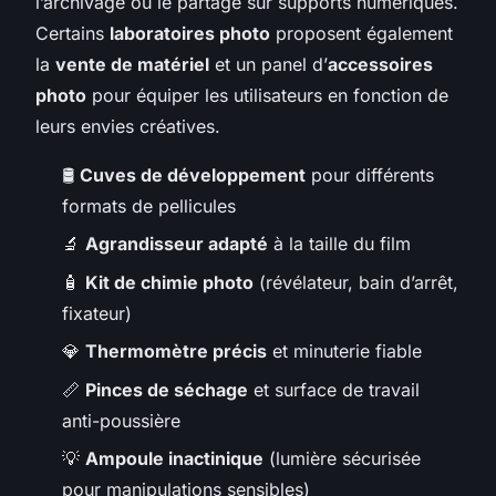
l’archivage ou le partage sur supports numériques.
Certains
laboratoires photo
proposent également
la
vente de matériel
et un panel d’
accessoires
photo
pour équiper les utilisateurs en fonction de
leurs envies créatives.
🛢️
Cuves de développement
pour différents
formats de pellicules
🔬
Agrandisseur adapté
à la taille du film
🧴
Kit de chimie photo
(révélateur, bain d’arrêt,
fixateur)
💎
Thermomètre précis
et minuterie fiable
📏
Pinces de séchage
et surface de travail
anti-poussière
💡
Ampoule inactinique
(lumière sécurisée
pour manipulations sensibles)